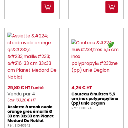
25,80 €
4,26 €
HT l'unité
HT
Vendu par 4
Couteau à huîtres 5,5
cm inox polypropylène
Soit 103,20 € HT
(pp) unie Deglon
Assiette à steak ovale
Réf : E1011124
orange grès émaillé Ø
33 cm 33x33 cm Planet
Medard De Noblat
Réf : E1040542