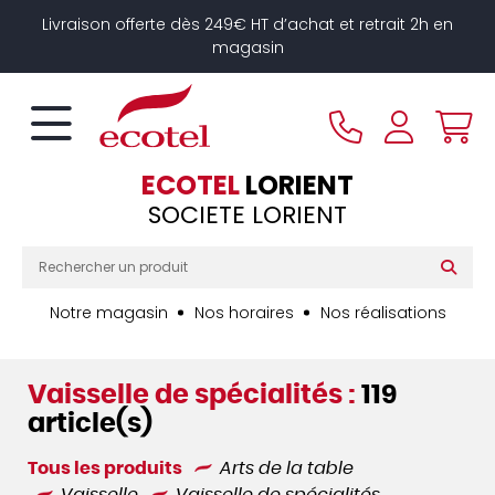
Panneau de gestion des cookies
Livraison offerte dès 249€ HT d’achat et retrait 2h en
magasin
ECOTEL
LORIENT
SOCIETE LORIENT
Notre magasin
Nos horaires
Nos réalisations
Vaisselle de spécialités :
119
article(s)
Tous les produits
Arts de la table