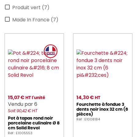
Produit vert (7)
RAK (10)
Made In France (7)
REVOL (5)
SERAX (14)
VIDIVI (1)
15,07 €
14,30 €
HT l'unité
HT
Vendu par 6
Fourchette à fondue 3
dents noir inox 32 cm (6
Soit 90,42 € HT
pièces)
Pot à tapas rond noir
Réf : E1008184
porcelaine culinaire Ø 8
cm Solid Revol
Réf : E1005553