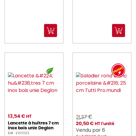
21,37 €
13,54 €
HT
Lancette à huîtres 7 cm
20,50 €
HT l'unité
inox bois unie Deglon
Vendu par 6
Réf : E1011123