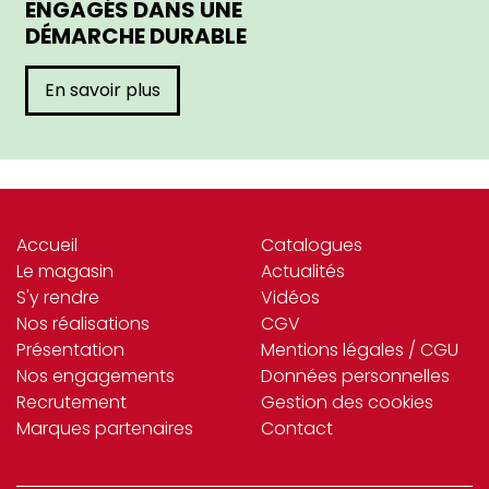
ENGAGÉS DANS UNE
DÉMARCHE DURABLE
En savoir plus
Accueil
Catalogues
Le magasin
Actualités
S'y rendre
Vidéos
Nos réalisations
CGV
Présentation
Mentions légales / CGU
Nos engagements
Données personnelles
Recrutement
Gestion des cookies
Marques partenaires
Contact