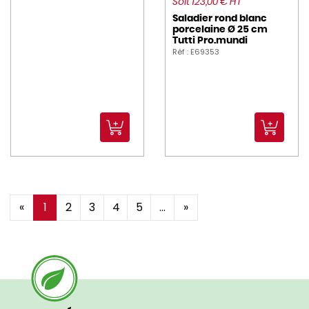
Soit 123,00 € HT
Saladier rond blanc
porcelaine Ø 25 cm
Tutti Pro.mundi
Réf : E69353
«
1
2
3
4
5
...
»