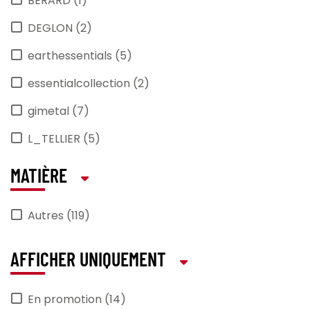
BERARD (1)
DEGLON (2)
earthessentials (5)
essentialcollection (2)
gimetal (7)
L_TELLIER (5)
LACOR (5)
MATIÈRE
Medard_de_Noblat (1)
Autres (119)
PRESSART (2)
PRO_COOKER (2)
AFFICHER UNIQUEMENT
PRO_MUNDI (35)
En promotion (14)
PROOF (1)