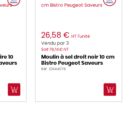
26,58 €
HT l'unité
Vendu par 3
Soit 79,74 € HT
ire 10
Moulin à sel droit noir 10 cm
aveurs
Bistro Peugeot Saveurs
Réf : E1044076