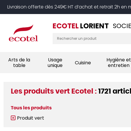
Panneau de gestion des cookies
Livraison offerte dès 249€ HT d’achat et retrait 2h en
ECOTEL
LORIENT
SOCIE
Arts de la
Usage
Hygiène et
Cuisine
table
unique
entretien
Les produits vert Ecotel :
1721 artic
Tous les produits
Produit vert