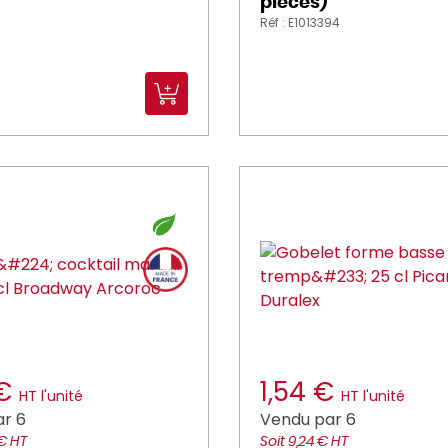
pièces)
Réf : E1013394
 €
1,54 €
HT l'unité
HT l'unité
r 6
Vendu par 6
 € HT
Soit 9,24 € HT