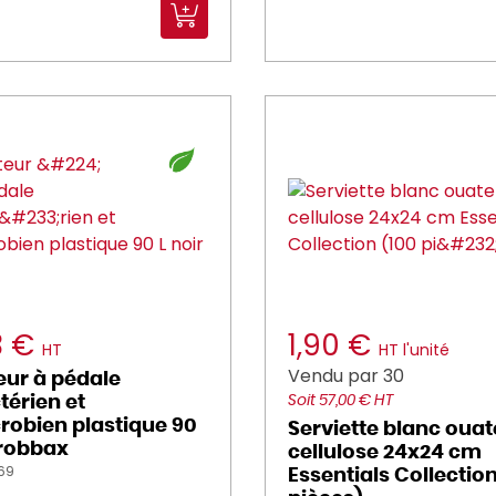
3 €
1,90 €
HT
HT l'unité
Vendu par 30
eur à pédale
térien et
Soit 57,00 € HT
robien plastique 90
Serviette blanc ouat
Probbax
cellulose 24x24 cm
269
Essentials Collection