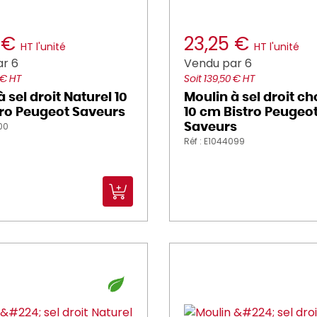
5 €
23,25 €
HT l'unité
HT l'unité
r 6
Vendu par 6
 € HT
Soit 139,50 € HT
 sel droit Naturel 10
Moulin à sel droit c
ro Peugeot Saveurs
10 cm Bistro Peugeo
100
Saveurs
Réf : E1044099