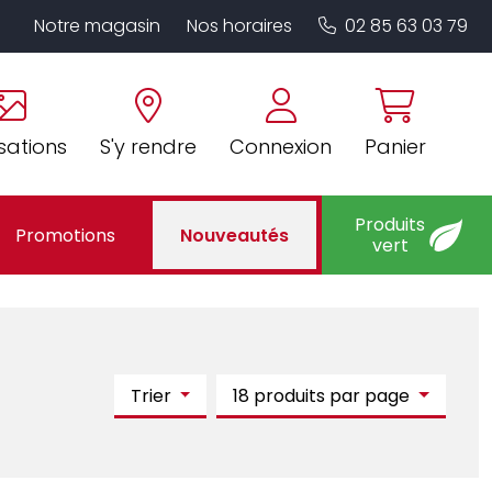
Notre magasin
Nos horaires
02 85 63 03 79
sations
S'y rendre
Connexion
Panier
Produits
Promotions
Nouveautés
vert
Trier
18 produits par page