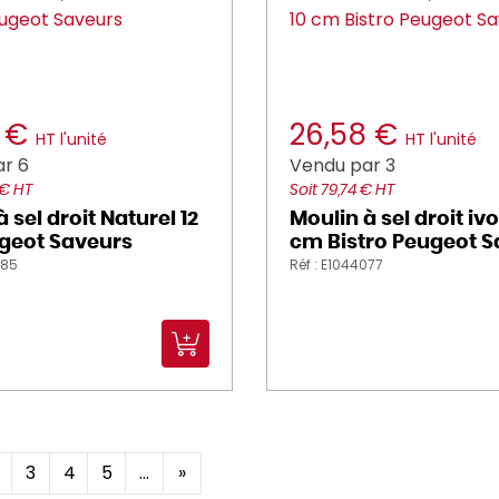
2 €
26,58 €
HT l'unité
HT l'unité
r 6
Vendu par 3
 € HT
Soit 79,74 € HT
 sel droit Naturel 12
Moulin à sel droit ivo
geot Saveurs
cm Bistro Peugeot S
085
Réf : E1044077
3
4
5
...
»