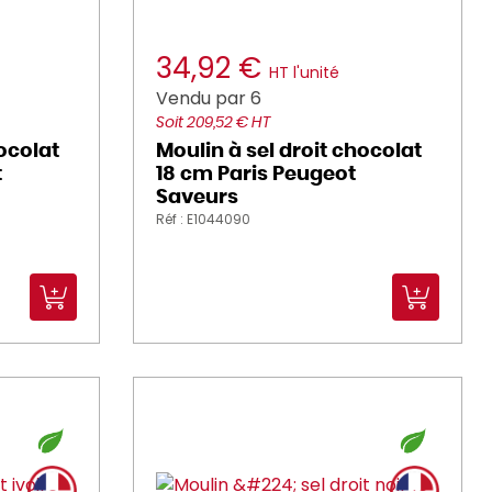
34,92 €
HT l'unité
Vendu par 6
Soit 209,52 € HT
hocolat
Moulin à sel droit chocolat
t
18 cm Paris Peugeot
Saveurs
Réf : E1044090