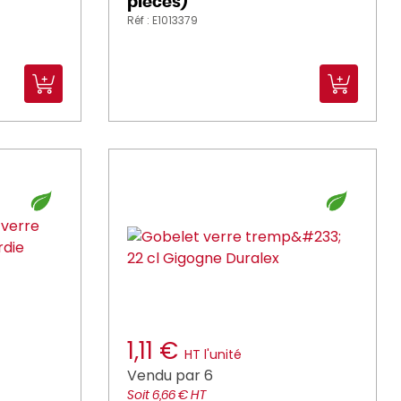
pièces)
Réf : E1013379
1,11 €
HT l'unité
Vendu par 6
Soit 6,66 € HT