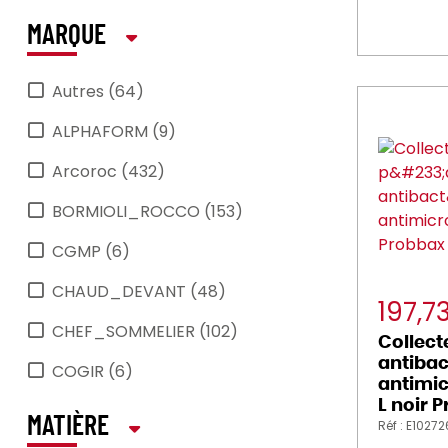
MARQUE
Autres (64)
ALPHAFORM (9)
Arcoroc (432)
BORMIOLI_ROCCO (153)
CGMP (6)
CHAUD_DEVANT (48)
197,7
CHEF_SOMMELIER (102)
Collect
antibac
COGIR (6)
antimic
L noir 
Cristal_d_Arques (4)
MATIÈRE
Réf : E1027