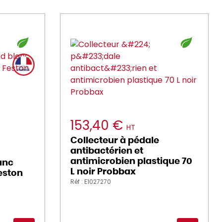
153,40 €
HT
Collecteur à pédale
antibactérien et
antimicrobien plastique 70
anc
L noir Probbax
eston
Réf : E1027270