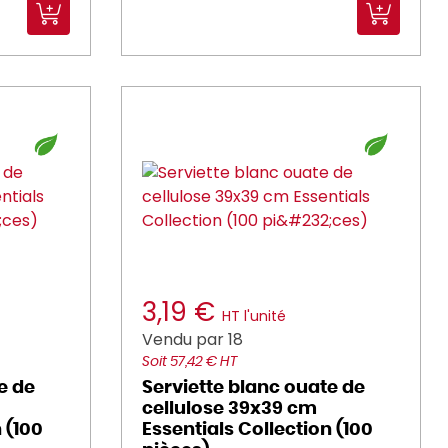
3,19 €
HT l'unité
Vendu par 18
Soit 57,42 € HT
e de
Serviette blanc ouate de
cellulose 39x39 cm
 (100
Essentials Collection (100