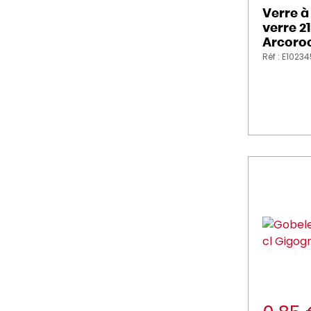
Verre à
LUIGI_BORMIOLI (70)
verre 2
Arcoro
Luminarc (101)
Réf : E1023
moom (7)
peugeot_saveurs (104)
PLATEX (17)
PRO_MUNDI (105)
PROBBAX (21)
REVOL (12)
SAINT_ROMAIN (36)
SANTOS (8)
softclean (3)