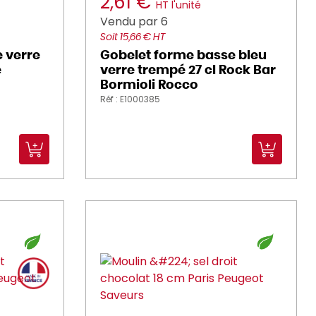
2,61 €
HT l'unité
Vendu par 6
Soit 15,66 € HT
 verre
Gobelet forme basse bleu
e
verre trempé 27 cl Rock Bar
Bormioli Rocco
Réf : E1000385