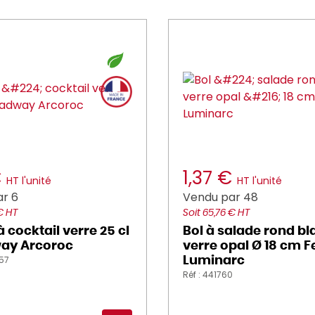
€
1,37 €
HT l'unité
HT l'unité
r 6
Vendu par 48
€ HT
Soit 65,76 € HT
 cocktail verre 25 cl
Bol à salade rond bl
ay Arcoroc
verre opal Ø 18 cm F
457
Luminarc
Réf : 441760