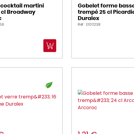
 cocktail martini
Gobelet forme basse
1 cl Broadway
trempé 25 cl Picardi
c
Duralex
456
Réf : E1011238