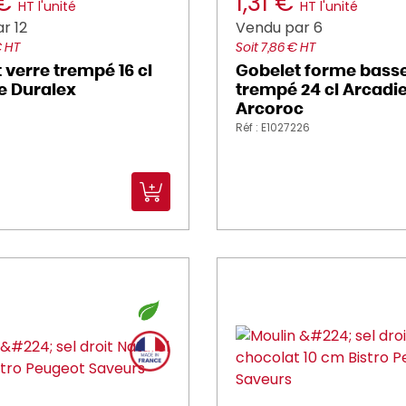
 €
1,31 €
HT l'unité
HT l'unité
r 12
Vendu par 6
€ HT
Soit 7,86 € HT
 verre trempé 16 cl
Gobelet forme basse
e Duralex
trempé 24 cl Arcadi
Arcoroc
Réf : E1027226