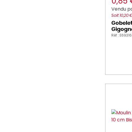
0,85
TORK (42)
Vendu pa
Soit 10,20 
TOURNUS (4)
Gobelet
Gigogn
ZUK_ZAK (3)
Réf : E69316