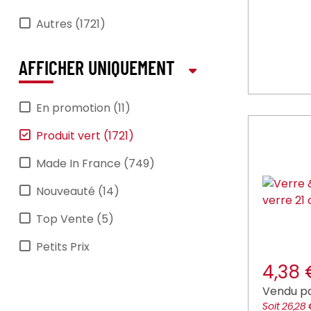
DEGLON (92)
Autres (1721)
delaroca (10)
DUNI (143)
AFFICHER UNIQUEMENT
DURALEX (38)
En promotion (11)
earthessentials (35)
Produit vert (1721)
essentialcollection (10)
Made In France (749)
EXEOL (10)
Nouveauté (14)
GILAC (4)
Top Vente (5)
JVD (1)
Petits Prix
KLEANING_ESSENTIALS (18)
4,38
kraft_you (2)
Vendu pa
lesnouvellespailles (1)
Soit 26,28