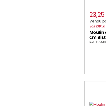
23,2
Vendu pa
Soit 139,50
Moulin à
cm Bist
Réf : E1044