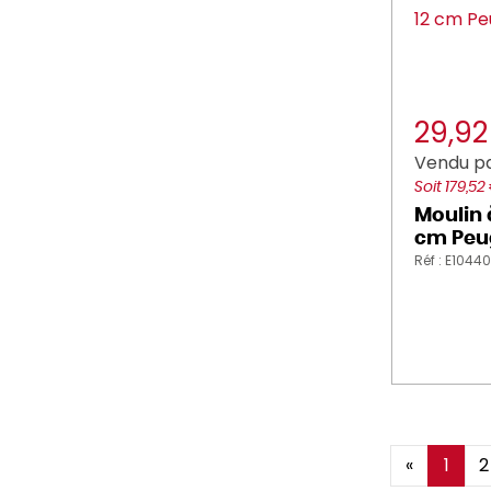
29,9
Vendu pa
Soit 179,52
Moulin à
cm Peu
Réf : E1044
«
1
2