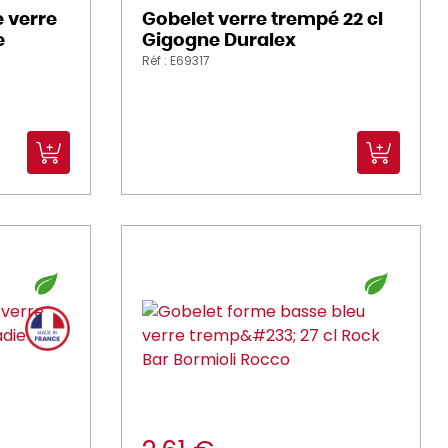
 verre
Gobelet verre trempé 22 cl
e
Gigogne Duralex
Réf : E69317