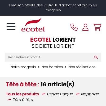
Panneau de gestion des cookies
Livraison offerte dès 249€ HT d’achat et retrait 2h en
magasin
ECOTEL
LORIENT
SOCIETE LORIENT
Notre magasin
Nos horaires
Nos réalisations
Tête à tête :
16 article(s)
Tous les produits
Usage unique
Nappage
Tête à tête