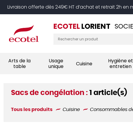
Panneau de gestion des cookies
Livraison offerte dès 249€ HT d’achat et retrait 2h en
ECOTEL
LORIENT
SOCIE
Arts de la
Usage
Hygiène et
Cuisine
table
unique
entretien
Sacs de congélation :
1 article(s)
Tous les produits
Cuisine
Consommables de