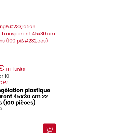
 €
HT l'unité
r 10
 € HT
gélation plastique
arent 45x30 cm 22
 (100 pièces)
00