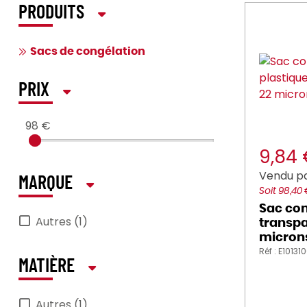
PRODUITS
Sacs de congélation
PRIX
98 €
9,84
Vendu pa
MARQUE
Soit 98,40
Sac con
Autres (1)
transp
microns
Réf : E10131
MATIÈRE
Autres (1)