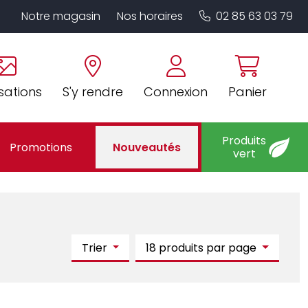
Notre magasin
Nos horaires
02 85 63 03 79
sations
S'y rendre
Connexion
Panier
Produits
Promotions
Nouveautés
vert
Trier
18 produits par page