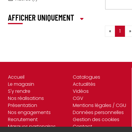
AFFICHER UNIQUEMENT
«
1
»
Accueil
Catalogues
Le magasin
Actualités
S'y rendre
Vidéos
Nos réalisations
CGV
Présentation
Mentions légales / CGU
Nos engagements
Données personnelles
Recrutement
Gestion des cookies
Marques partenaires
Contact