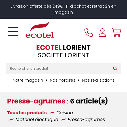
Panneau de gestion des cookies
Livraison offerte dès 249€ HT d’achat et retrait 2h en
magasin
ECOTEL
LORIENT
SOCIETE LORIENT
Notre magasin
Nos horaires
Nos réalisations
Presse-agrumes :
6 article(s)
Tous les produits
Cuisine
Matériel électrique
Presse-agrumes