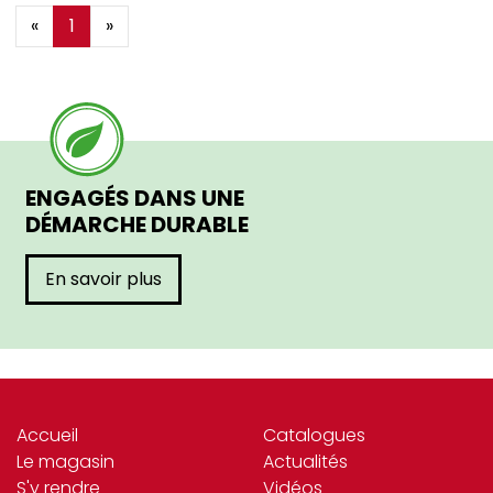
«
1
»
ENGAGÉS DANS UNE
DÉMARCHE DURABLE
En savoir plus
Accueil
Catalogues
Le magasin
Actualités
S'y rendre
Vidéos