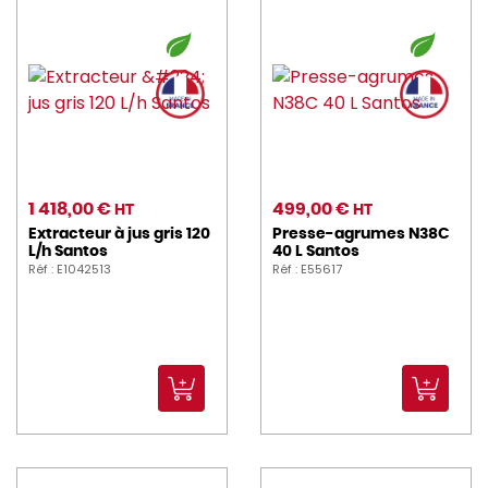
1 418,00 €
499,00 €
HT
HT
Extracteur à jus gris 120
Presse-agrumes N38C
L/h Santos
40 L Santos
Réf : E1042513
Réf : E55617