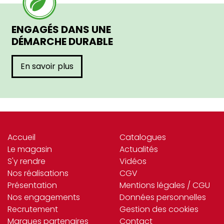
ENGAGÉS DANS UNE
DÉMARCHE DURABLE
En savoir plus
Accueil
Catalogues
Le magasin
Actualités
S'y rendre
Vidéos
Nos réalisations
CGV
Présentation
Mentions légales / CGU
Nos engagements
Données personnelles
Recrutement
Gestion des cookies
Marques partenaires
Contact