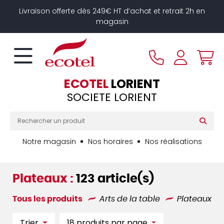
Panneau de gestion des cookies
Livraison offerte dès 249€ HT d’achat et retrait 2h en
magasin
ECOTEL
LORIENT
SOCIETE LORIENT
Notre magasin
Nos horaires
Nos réalisations
Plateaux :
123 article(s)
Tous les produits
Arts de la table
Plateaux
Trier
18 produits par page