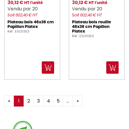
30,12 €
30,12 €
HT l'unité
HT l'unité
Vendu par 20
Vendu par 20
Soit 602,40 € HT
Soit 602,40 € HT
Plateau bois 46x36 cm
Plateau bois rouille
Papillon Platex
46x36 cm Papillon
Réf : E1031353
Platex
Réf : E1031352
«
1
2
3
4
5
...
»