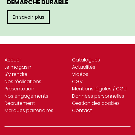
DÉMARCHE DURABLE
En savoir plus
Accueil
Catalogues
Le magasin
Actualités
S'y rendre
Vidéos
Nos réalisations
CGV
Présentation
Mentions légales / CGU
Nos engagements
Données personnelles
Recrutement
Gestion des cookies
Marques partenaires
Contact