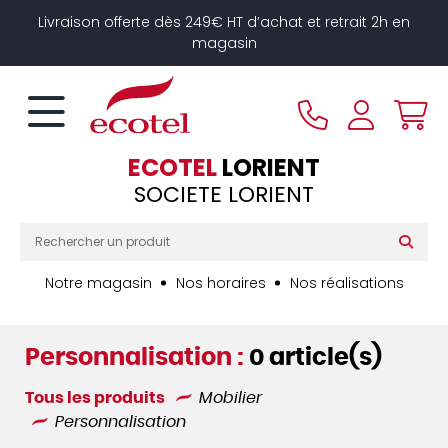
Panneau de gestion des cookies
Livraison offerte dès 249€ HT d’achat et retrait 2h en
magasin
ECOTEL
LORIENT
SOCIETE LORIENT
Notre magasin
Nos horaires
Nos réalisations
Personnalisation :
0 article(s)
Tous les produits
Mobilier
Personnalisation