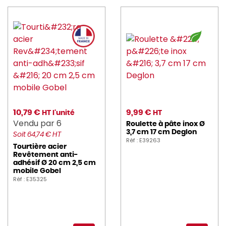
10,79 €
9,99 €
HT l'unité
HT
Vendu par 6
Roulette à pâte inox Ø
3,7 cm 17 cm Deglon
Soit 64,74 € HT
Réf : E39263
Tourtière acier
Revêtement anti-
adhésif Ø 20 cm 2,5 cm
mobile Gobel
Réf : E35325