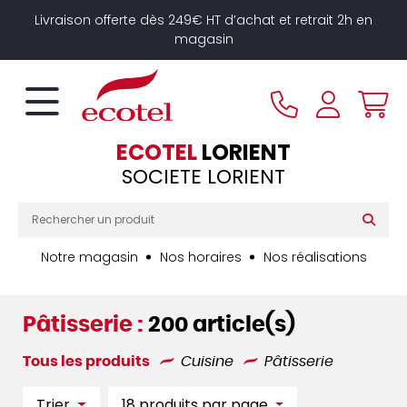
Panneau de gestion des cookies
Livraison offerte dès 249€ HT d’achat et retrait 2h en
magasin
ECOTEL
LORIENT
SOCIETE LORIENT
Notre magasin
Nos horaires
Nos réalisations
Pâtisserie :
200 article(s)
Tous les produits
Cuisine
Pâtisserie
Trier
18 produits par page