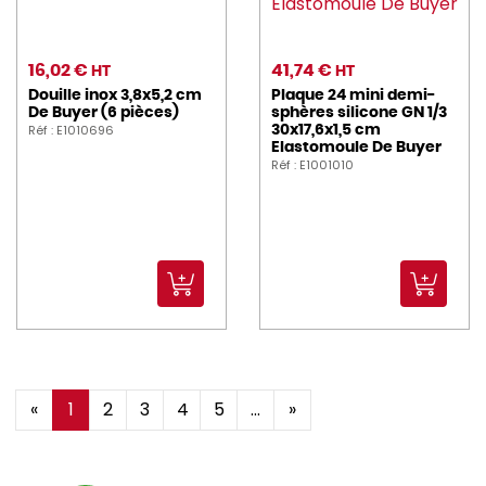
16,02 €
41,74 €
HT
HT
Douille inox 3,8x5,2 cm
Plaque 24 mini demi-
De Buyer (6 pièces)
sphères silicone GN 1/3
Réf : E1010696
30x17,6x1,5 cm
Elastomoule De Buyer
Réf : E1001010
«
1
2
3
4
5
...
»