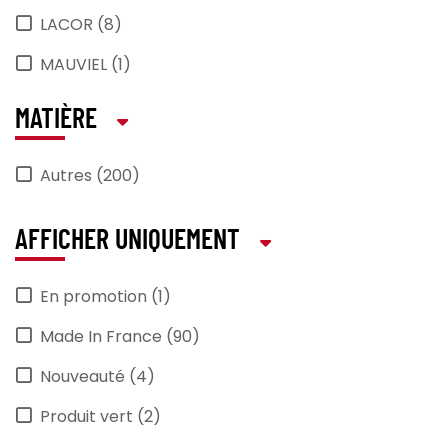
LACOR (8)
MAUVIEL (1)
PRO_COOKER (43)
MATIÈRE
TECHNITRANS (1)
Autres (200)
thermohauser (7)
thomas (3)
AFFICHER UNIQUEMENT
En promotion (1)
Made In France (90)
Nouveauté (4)
Produit vert (2)