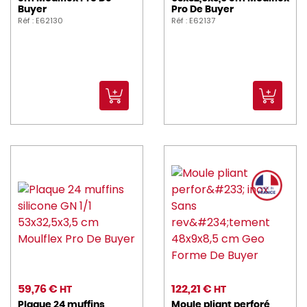
Buyer
Pro De Buyer
Réf : E62130
Réf : E62137
59,76 €
122,21 €
HT
HT
Plaque 24 muffins
Moule pliant perforé