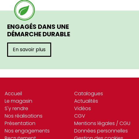
ENGAGÉS DANS UNE
DÉMARCHE DURABLE
En savoir plus
Accueil
Catalogues
Le magasin
Actualités
S'y rendre
Vidéos
Nos réalisations
CGV
Présentation
Mentions légales / CGU
Nos engagements
Données personnelles
Recrutement
Gestion des cookies