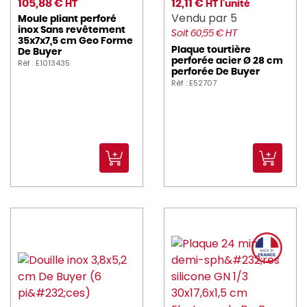
105,88 €
12,11 €
HT
HT l'unité
Vendu par 5
Moule pliant perforé
inox Sans revêtement
Soit 60,55 € HT
35x7x7,5 cm Geo Forme
Plaque tourtière
De Buyer
perforée acier Ø 28 cm
Réf : E1013435
perforée De Buyer
Réf : E52707