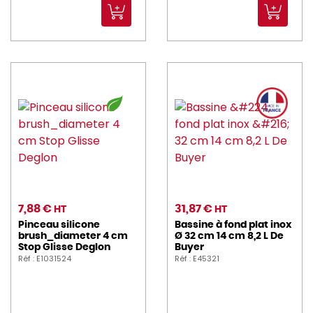
7,88 €
31,87 €
HT
HT
Pinceau silicone
Bassine à fond plat inox
brush_diameter 4 cm
Ø 32 cm 14 cm 8,2 L De
Stop Glisse Deglon
Buyer
Réf : E1031524
Réf : E45321