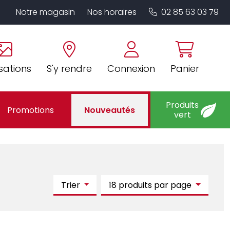
Notre magasin
Nos horaires
02 85 63 03 79
sations
S'y rendre
Connexion
Panier
Produits
Promotions
Nouveautés
vert
Trier
18 produits par page