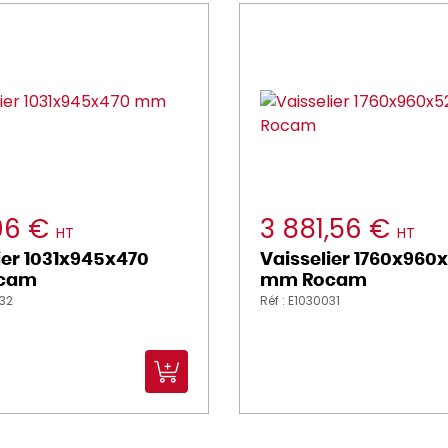
,06 €
3 881,56 €
HT
HT
ier 1031x945x470
Vaisselier 1760x960
cam
mm Rocam
032
Réf : E1030031