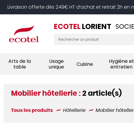
Panneau de gestion des cookies
Livraison offerte dès 249€ HT d’achat et retrait 2h en
ECOTEL
LORIENT
SOCIE
Arts de la
Usage
Hygiène et
Cuisine
table
unique
entretien
Mobilier hôtellerie :
2 article(s)
Tous les produits
Hôtellerie
Mobilier hôteller