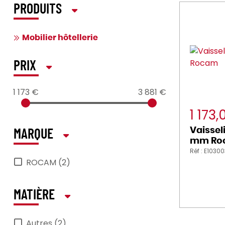
PRODUITS
Mobilier hôtellerie
PRIX
1 173 €
3 881 €
1 173
Vaissel
MARQUE
mm Ro
Réf : E1030
ROCAM (2)
MATIÈRE
Autres (2)