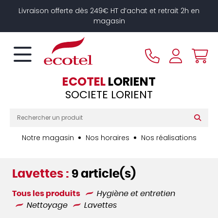
Panneau de gestion des cookies
Livraison offerte dès 249€ HT d’achat et retrait 2h en
magasin
ECOTEL
LORIENT
SOCIETE LORIENT
Notre magasin
Nos horaires
Nos réalisations
Lavettes :
9 article(s)
Tous les produits
Hygiène et entretien
Nettoyage
Lavettes