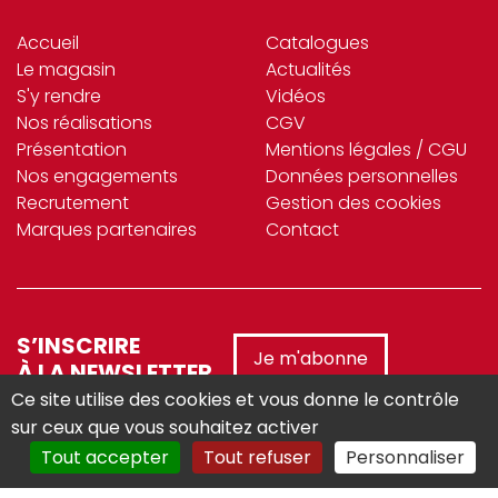
Accueil
Catalogues
Le magasin
Actualités
S'y rendre
Vidéos
Nos réalisations
CGV
Présentation
Mentions légales / CGU
Nos engagements
Données personnelles
Recrutement
Gestion des cookies
Marques partenaires
Contact
S’INSCRIRE
Je m'abonne
À LA NEWSLETTER
Ce site utilise des cookies et vous donne le contrôle
sur ceux que vous souhaitez activer
Tout accepter
Tout refuser
Personnaliser
Réalisé avec :