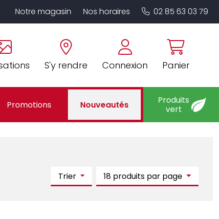
Notre magasin
Nos horaires
02 85 63 03 79
sations
S'y rendre
Connexion
Panier
Produits
Promotions
Nouveautés
vert
Trier
18 produits par page