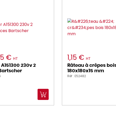
85 €
1,15 €
HT
HT
 A151300 230v 2
Râteau à crêpes boi
Bartscher
180x180x15 mm
4
Réf : E52482