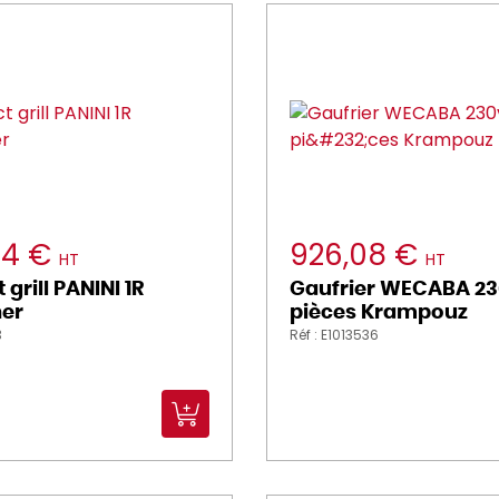
04 €
926,08 €
HT
HT
grill PANINI 1R
Gaufrier WECABA 23
her
pièces Krampouz
3
Réf : E1013536