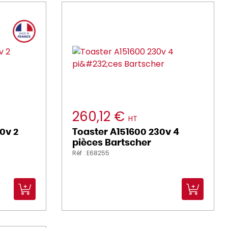
260,12 €
HT
0v 2
Toaster A151600 230v 4
pièces Bartscher
Réf : E68255