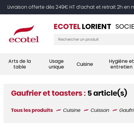
Panneau de gestion des cookies
Livraison offerte dès 249€ HT d’achat et retrait 2h en
ECOTEL
LORIENT
SOCIE
Arts de la
Usage
Hygiène et
Cuisine
table
unique
entretien
Gaufrier et toasters :
5 article(s)
Tous les produits
Cuisine
Cuisson
Gaufri