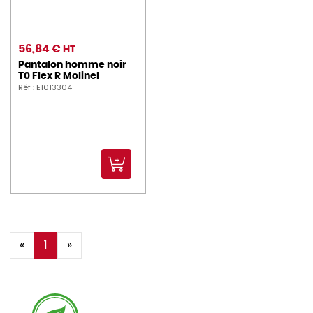
56,84 €
HT
Pantalon homme noir
T0 Flex R Molinel
Réf : E1013304
«
1
»