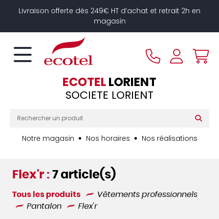
Panneau de gestion des cookies
Livraison offerte dès 249€ HT d’achat et retrait 2h en
magasin
ECOTEL
LORIENT
SOCIETE LORIENT
Notre magasin
Nos horaires
Nos réalisations
Flex'r :
7 article(s)
Tous les produits
Vêtements professionnels
Pantalon
Flex'r