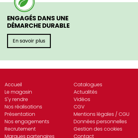
ENGAGÉS DANS UNE
DÉMARCHE DURABLE
En savoir plus
Accueil
Catalogues
Le magasin
Actualités
S'y rendre
Vidéos
Nos réalisations
CGV
Présentation
Mentions légales / CGU
Nos engagements
Données personnelles
Recrutement
Gestion des cookies
Marques partenaires
Contact