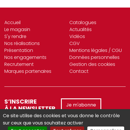
Accueil
Catalogues
Le magasin
Actualités
S'y rendre
Vidéos
Nos réalisations
CGV
Présentation
Mentions légales / CGU
Nos engagements
Données personnelles
Recrutement
Gestion des cookies
Marques partenaires
Contact
S’INSCRIRE
Je m'abonne
À LA NEWSLETTER
Ce site utilise des cookies et vous donne le contrôle
sur ceux que vous souhaitez activer