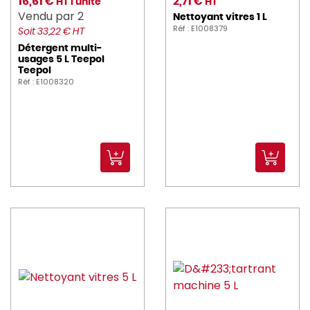
16,61 €
2,71 €
HT l'unité
HT
Vendu par 2
Nettoyant vitres 1 L
Réf : E1008379
Soit 33,22 € HT
Détergent multi-
usages 5 L Teepol
Teepol
Réf : E1008320