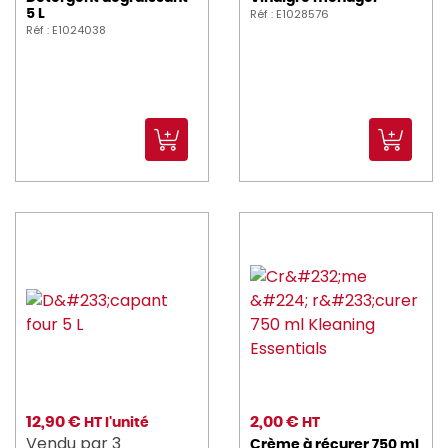
Réf : E1028576
5 L
Réf : E1024038
12,90 €
2,00 €
HT l'unité
HT
Vendu par 3
Crème à récurer 750 ml