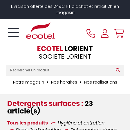
Panneau de gestion des cookies
Livraison offerte dès 249€ HT d’achat et retrait 2h en
magasin
ECOTEL
LORIENT
SOCIETE LORIENT
Notre magasin
Nos horaires
Nos réalisations
Detergents surfaces :
23
article(s)
Tous les produits
Hygiène et entretien