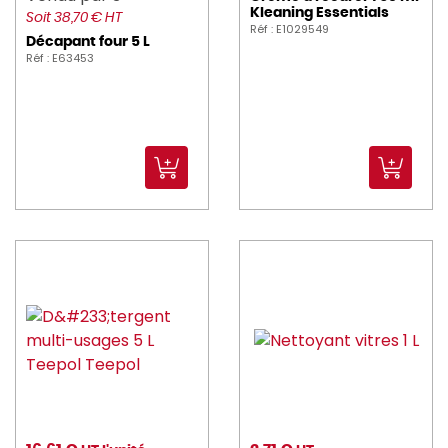
Kleaning Essentials
Soit 38,70 € HT
Réf : E1029549
Décapant four 5 L
Réf : E63453