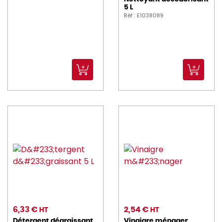
5 L
Réf : E1038089
6,33 €
2,54 €
HT
HT
Détergent dégraissant
Vinaigre ménager