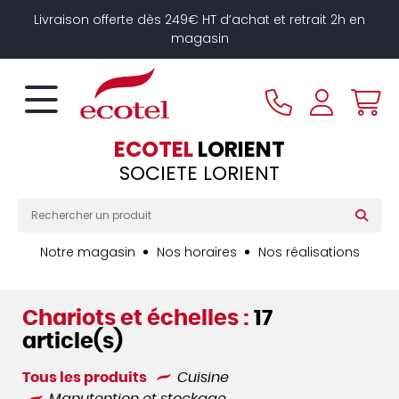
Panneau de gestion des cookies
Livraison offerte dès 249€ HT d’achat et retrait 2h en
magasin
ECOTEL
LORIENT
SOCIETE LORIENT
Notre magasin
Nos horaires
Nos réalisations
Chariots et échelles :
17
article(s)
Tous les produits
Cuisine