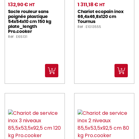
132,90 €
1 311,18 €
HT
HT
Socle rouleur sans
Chariot ecopain inox
poignée plastique
66,4x46,8x120 cm
54x54x10 cm 150 kg
Tournus
Réf : E1013555
plate_length
Pro.cooker
Réf : E65131