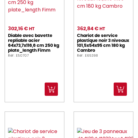
302,16 €
362,84 €
HT
HT
Diable avec bavette
Chariot de service
repliable acier
plastique noir 3 niveaux
64x73,7x116,6 cm 250 kg
101,5x54x95 cm 180 kg
plate_length Fimm
Cambro
Réf : E50707
Réf : E65398