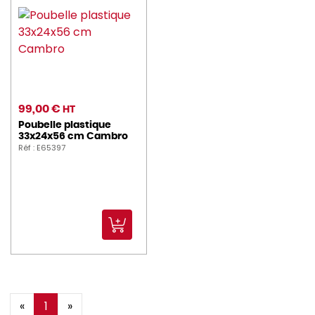
99,00 €
HT
Poubelle plastique
33x24x56 cm Cambro
Réf : E65397
«
1
»