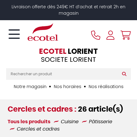
Panneau de gestion des cookies
Livraison offerte dès 249€ HT d’achat et retrait 2h en
magasin
ECOTEL
LORIENT
SOCIETE LORIENT
Notre magasin
Nos horaires
Nos réalisations
Cercles et cadres :
26 article(s)
Tous les produits
Cuisine
Pâtisserie
Cercles et cadres