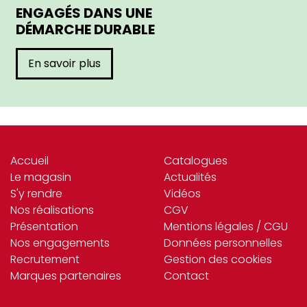
ENGAGÉS DANS UNE
DÉMARCHE DURABLE
En savoir plus
Accueil
Catalogues
Le magasin
Actualités
S'y rendre
Vidéos
Nos réalisations
CGV
Présentation
Mentions légales / CGU
Nos engagements
Données personnelles
Recrutement
Gestion des cookies
Marques partenaires
Contact