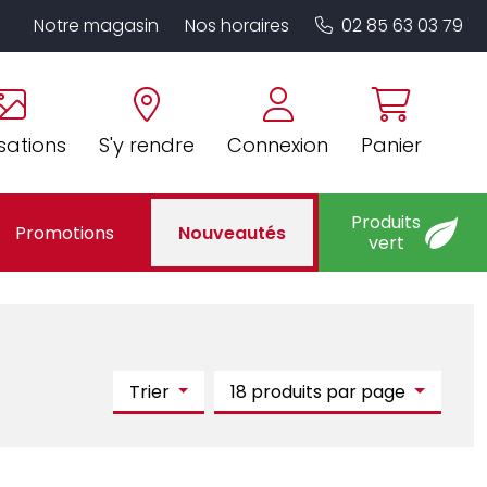
Notre magasin
Nos horaires
02 85 63 03 79
sations
S'y rendre
Connexion
Panier
Produits
Promotions
Nouveautés
vert
Trier
18 produits par page