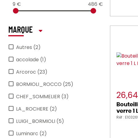
Open'up
9 €
486 €
Optima
Pichets
MARQUE
Pichets grès
Quattro stagioni
Autres (2)
Santiano
accolade (1)
Sublime
Arcoroc (23)
Swing
Trentina
BORMIOLI_ROCCO (25)
Vino classico
26,6
CHEF_SOMMELIER (3)
Ypsilon
Bouteill
LA_ROCHERE (2)
verre 1 
Réf : E1032
LUIGI_BORMIOLI (5)
Luminarc (2)