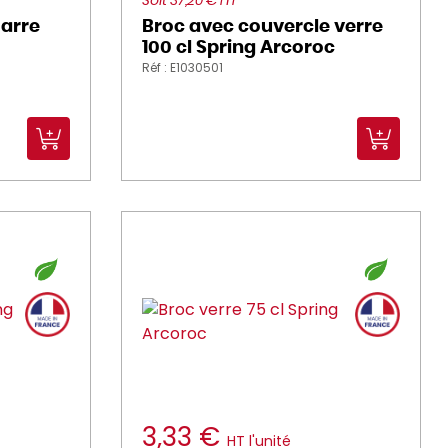
Soit 37,20 € HT
Carre
Broc avec couvercle verre
100 cl Spring Arcoroc
Réf : E1030501
3,33 €
HT l'unité