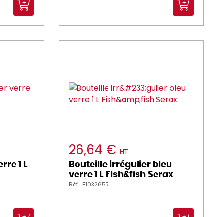
26,64 €
HT
rre 1 L
Bouteille irrégulier bleu
verre 1 L Fish&fish Serax
Réf : E1032657