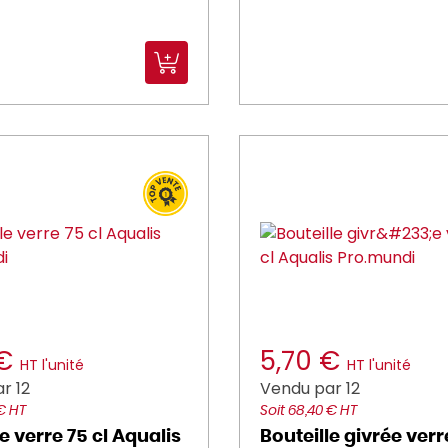
 €
5,70 €
HT l'unité
HT l'unité
r 12
Vendu par 12
 € HT
Soit 68,40 € HT
e verre 75 cl Aqualis
Bouteille givrée verr