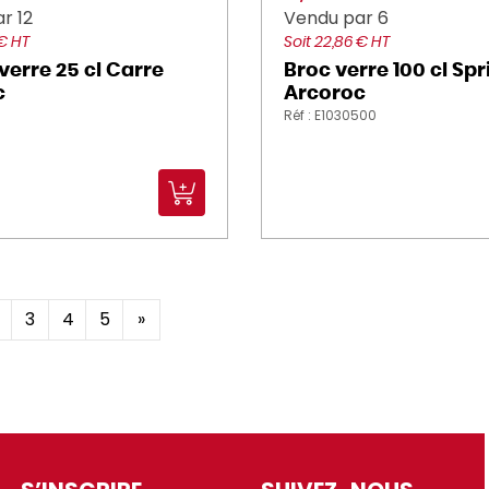
r 12
Vendu par 6
 € HT
Soit 22,86 € HT
verre 25 cl Carre
Broc verre 100 cl Spr
c
Arcoroc
Réf : E1030500
3
4
5
»