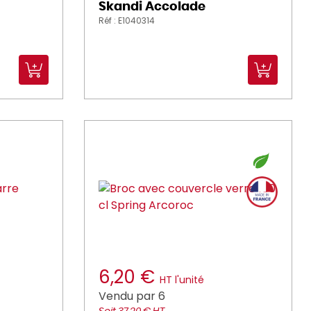
Skandi Accolade
Réf : E1040314
6,20 €
HT l'unité
Vendu par 6