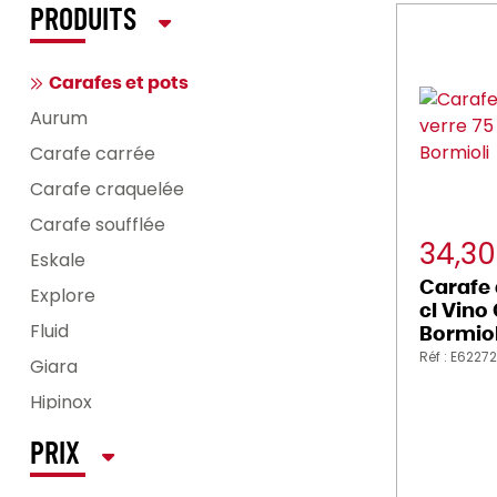
PRODUITS
Carafes et pots
Aurum
Carafe carrée
Carafe craquelée
Carafe soufflée
34,3
Eskale
Carafe 
Explore
cl Vino 
Fluid
Bormiol
Réf : E62272
Giara
Hipinox
Misura
PRIX
Officina