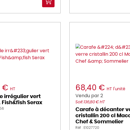
4 €
68,40 €
HT
HT l'unité
Vendu par 2
e irrégulier vert
L Fish&fish Serax
Soit 136,80 € HT
656
Carafe à décanter v
cristallin 200 cl Ma
Chef & Sommelier
Réf : E1027720