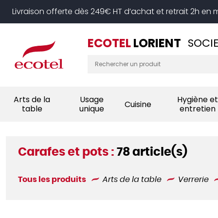
Panneau de gestion des cookies
Livraison offerte dès 249€ HT d’achat et retrait 2h en
ECOTEL
LORIENT
SOCIE
Arts de la
Usage
Hygiène et
Cuisine
table
unique
entretien
Carafes et pots :
78 article(s)
Tous les produits
Arts de la table
Verrerie