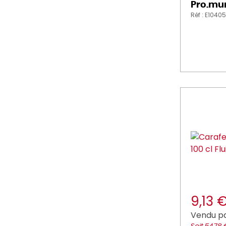
Pro.mu
Réf : E10405
9,13 
Vendu pa