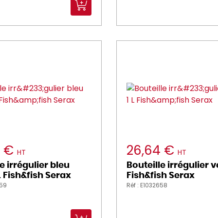
4 €
26,64 €
HT
HT
e irrégulier bleu
Bouteille irrégulier ve
L Fish&fish Serax
Fish&fish Serax
659
Réf : E1032658