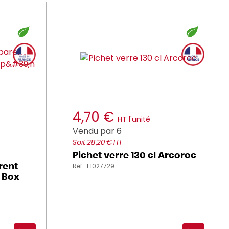
4,70 €
HT l'unité
Vendu par 6
Soit 28,20 € HT
Pichet verre 130 cl Arcoroc
Réf : E1027729
rent
 Box