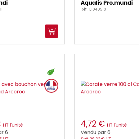
ndi
Aqualis Pro.mundi
11
Réf : E1040510
€
4,72 €
HT l'unité
HT l'unité
r 6
Vendu par 6