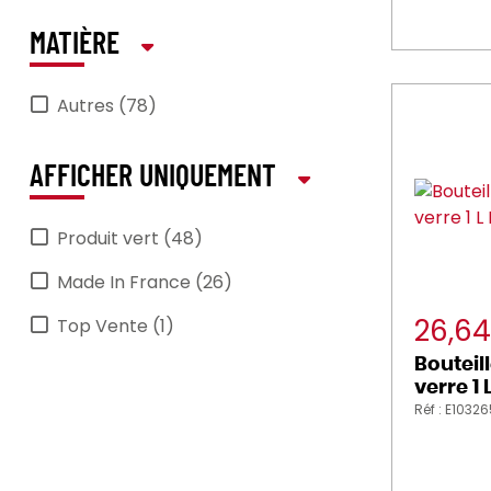
peugeot_saveurs (2)
MATIÈRE
PRO_MUNDI (7)
Autres (78)
REVOL (2)
SERAX (4)
AFFICHER UNIQUEMENT
Produit vert (48)
Made In France (26)
26,6
Top Vente (1)
Bouteill
verre 1 
Réf : E1032