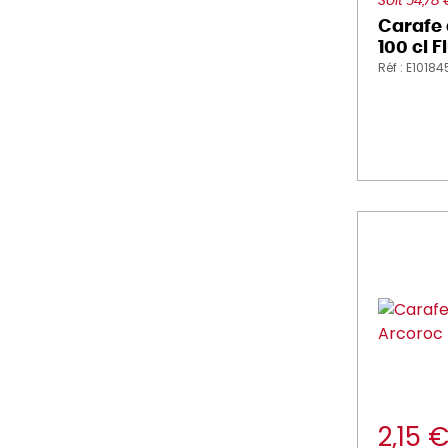
Soit 54,78
Carafe
100 cl 
Réf : E1018
2,15 