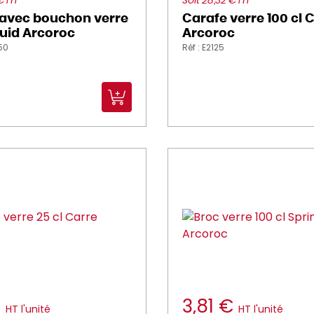
 € HT
Soit 28,32 € HT
 avec bouchon verre
Carafe verre 100 cl 
Fluid Arcoroc
Arcoroc
450
Réf : E2125
€
3,81 €
HT l'unité
HT l'unité