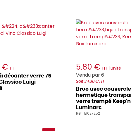
0 €
5,80 €
HT
HT l'unité
Vendu par 6
à décanter verre 75
Classico Luigi
Soit 34,80 € HT
i
Broc avec couvercle
hermétique transpa
verre trempé Keep'n
Luminarc
Réf : E1027252