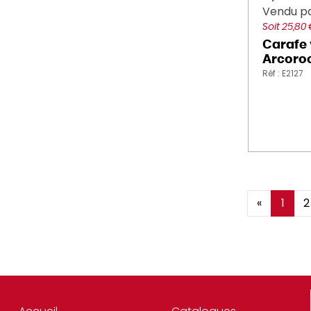
Vendu pa
Soit 25,80
Carafe 
Arcoro
Réf : E2127
«
1
2