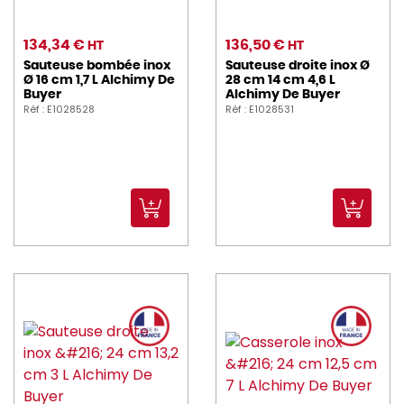
134,34 €
136,50 €
HT
HT
Sauteuse bombée inox
Sauteuse droite inox Ø
Ø 16 cm 1,7 L Alchimy De
28 cm 14 cm 4,6 L
Buyer
Alchimy De Buyer
Réf : E1028528
Réf : E1028531