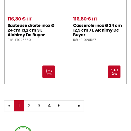
116,80 €
116,80 €
HT
HT
Sauteuse droite inox Ø
Casserole inox Ø 24 cm
24 cm 13,2 cm 3 L
12,5 cm 7 L Alchimy De
Alchimy De Buyer
Buyer
Réf : E1028530
Réf : E1028527
«
1
2
3
4
5
...
»