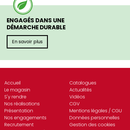
ENGAGÉS DANS UNE
DÉMARCHE DURABLE
En savoir plus
Accueil
Catalogues
Le magasin
Actualités
S'y rendre
Vidéos
Nos réalisations
CGV
Présentation
Mentions légales / CGU
Nos engagements
Données personnelles
Recrutement
Gestion des cookies