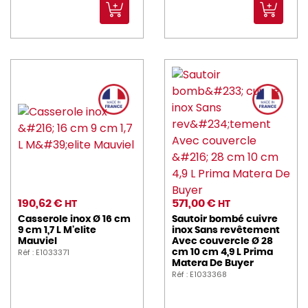
190,62 €
571,00 €
HT
HT
Casserole inox Ø 16 cm
Sautoir bombé cuivre
9 cm 1,7 L M'elite
inox Sans revêtement
Mauviel
Avec couvercle Ø 28
Réf : E1033371
cm 10 cm 4,9 L Prima
Matera De Buyer
Réf : E1033368