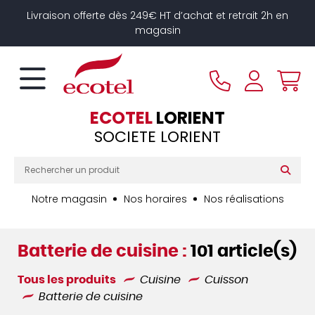
Panneau de gestion des cookies
Livraison offerte dès 249€ HT d’achat et retrait 2h en
magasin
ECOTEL
LORIENT
SOCIETE LORIENT
Notre magasin
Nos horaires
Nos réalisations
Batterie de cuisine :
101 article(s)
Tous les produits
Cuisine
Cuisson
Batterie de cuisine