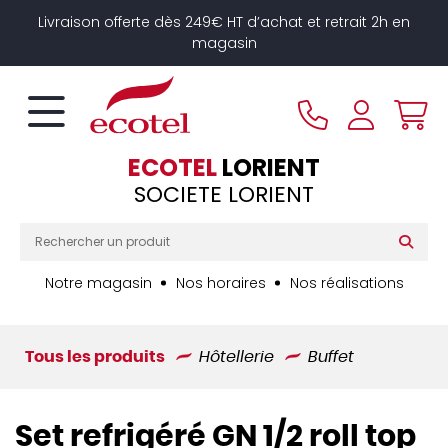
Panneau de gestion des cookies
Livraison offerte dès 249€ HT d’achat et retrait 2h en
magasin
ECOTEL
LORIENT
SOCIETE LORIENT
Notre magasin
Nos horaires
Nos réalisations
Tous les produits
Hôtellerie
Buffet
Set refrigéré GN 1/2 roll top