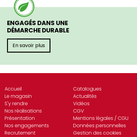
ENGAGÉS DANS UNE
DÉMARCHE DURABLE
En savoir plus
Accueil
Catalogues
Le magasin
Actualités
S'y rendre
Vidéos
Nos réalisations
CGV
Présentation
Mentions légales / CGU
Nos engagements
Données personnelles
Recrutement
Gestion des cookies