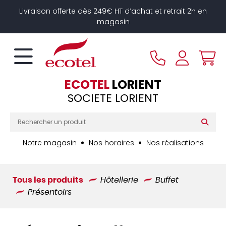
Panneau de gestion des cookies
Livraison offerte dès 249€ HT d’achat et retrait 2h en
magasin
ECOTEL
LORIENT
SOCIETE LORIENT
Notre magasin
Nos horaires
Nos réalisations
Tous les produits
Hôtellerie
Buffet
Présentoirs