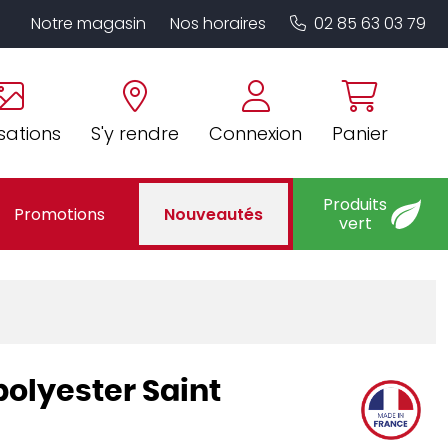
Notre magasin
Nos horaires
02 85 63 03 79
sations
S'y rendre
Connexion
Panier
Produits
Promotions
Nouveautés
vert
polyester Saint