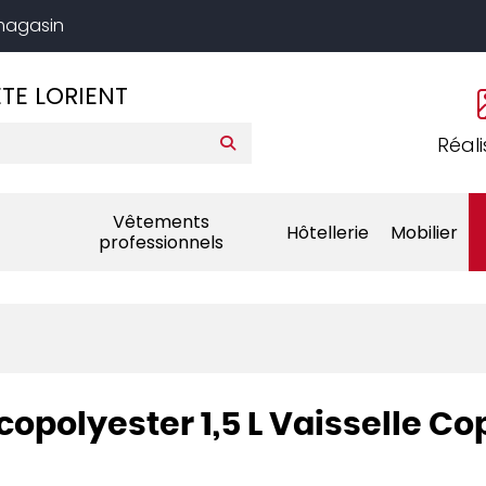
 magasin
TE LORIENT
Réali
Vêtements
Hôtellerie
Mobilier
professionnels
copolyester 1,5 L Vaisselle Co