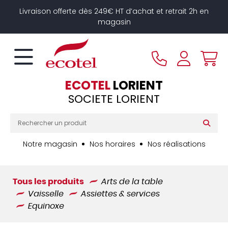
Panneau de gestion des cookies
Livraison offerte dès 249€ HT d’achat et retrait 2h en
magasin
ECOTEL
LORIENT
SOCIETE LORIENT
Notre magasin
Nos horaires
Nos réalisations
Tous les produits
Arts de la table
Vaisselle
Assiettes & services
Equinoxe