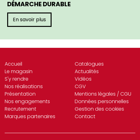
DÉMARCHE DURABLE
En savoir plus
Accueil
Catalogues
Le magasin
Actualités
S'y rendre
Vidéos
Nos réalisations
CGV
Présentation
Mentions légales / CGU
Nos engagements
Données personnelles
Recrutement
Gestion des cookies
Marques partenaires
Contact