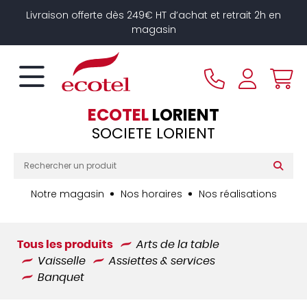
Panneau de gestion des cookies
Livraison offerte dès 249€ HT d’achat et retrait 2h en
magasin
ECOTEL
LORIENT
SOCIETE LORIENT
Notre magasin
Nos horaires
Nos réalisations
Tous les produits
Arts de la table
Vaisselle
Assiettes & services
Banquet