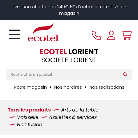
Panneau de gestion des cookies
Livraison offerte dès 249€ HT d’achat et retrait 2h en
magasin
ECOTEL
LORIENT
SOCIETE LORIENT
Notre magasin
Nos horaires
Nos réalisations
Tous les produits
Arts de la table
Vaisselle
Assiettes & services
Neo fusion