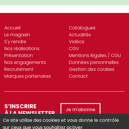
Accueil
Catalogues
Le magasin
Actualités
S'y rendre
Vidéos
Nos réalisations
CGV
Présentation
Mentions légales / CGU
Nos engagements
Données personnelles
Recrutement
Gestion des cookies
Marques partenaires
Contact
S’INSCRIRE
Je m'abonne
À LA NEWSLETTER
Ce site utilise des cookies et vous donne le contrôle
sur ceux que vous souhaitez activer