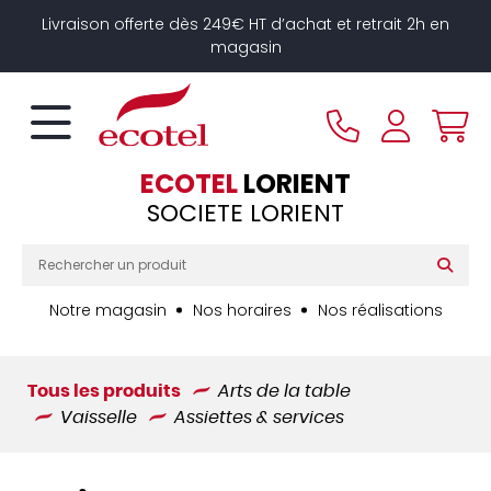
Panneau de gestion des cookies
Livraison offerte dès 249€ HT d’achat et retrait 2h en
magasin
ECOTEL
LORIENT
SOCIETE LORIENT
Notre magasin
Nos horaires
Nos réalisations
Tous les produits
Arts de la table
Vaisselle
Assiettes & services