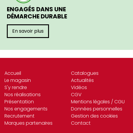
ENGAGÉS DANS UNE
DÉMARCHE DURABLE
En savoir plus
Accueil
Catalogues
Le magasin
Actualités
S'y rendre
Vidéos
Nos réalisations
CGV
Présentation
Mentions légales / CGU
Nos engagements
Données personnelles
Recrutement
Gestion des cookies
Marques partenaires
Contact