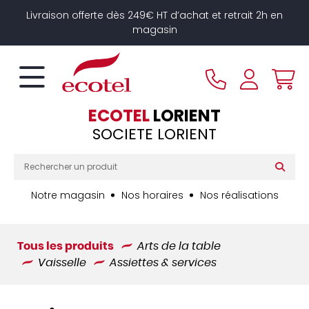
Panneau de gestion des cookies
Livraison offerte dès 249€ HT d’achat et retrait 2h en
magasin
ECOTEL
LORIENT
SOCIETE LORIENT
Notre magasin
Nos horaires
Nos réalisations
Tous les produits
Arts de la table
Vaisselle
Assiettes & services