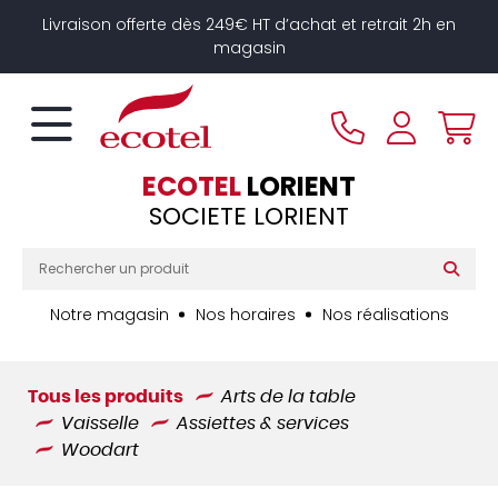
Panneau de gestion des cookies
Livraison offerte dès 249€ HT d’achat et retrait 2h en
magasin
ECOTEL
LORIENT
SOCIETE LORIENT
Notre magasin
Nos horaires
Nos réalisations
Tous les produits
Arts de la table
Vaisselle
Assiettes & services
Woodart