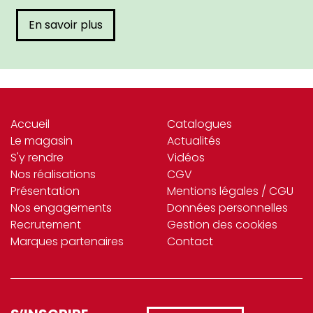
En savoir plus
Accueil
Catalogues
Le magasin
Actualités
S'y rendre
Vidéos
Nos réalisations
CGV
Présentation
Mentions légales / CGU
Nos engagements
Données personnelles
Recrutement
Gestion des cookies
Marques partenaires
Contact