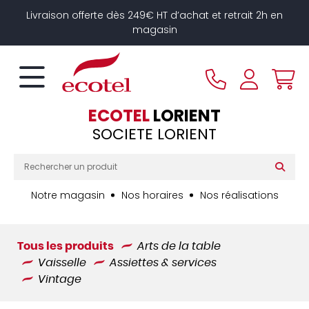
Panneau de gestion des cookies
Livraison offerte dès 249€ HT d’achat et retrait 2h en
magasin
ECOTEL
LORIENT
SOCIETE LORIENT
Notre magasin
Nos horaires
Nos réalisations
Tous les produits
Arts de la table
Vaisselle
Assiettes & services
Vintage