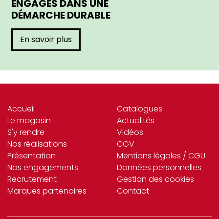
ENGAGÉS DANS UNE
DÉMARCHE DURABLE
En savoir plus
Accueil
Catalogues
Le magasin
Actualités
S'y rendre
Vidéos
Nos réalisations
CGV
Présentation
Mentions légales / CGU
Nos engagements
Données personnelles
Recrutement
Gestion des cookies
Marques partenaires
Contact