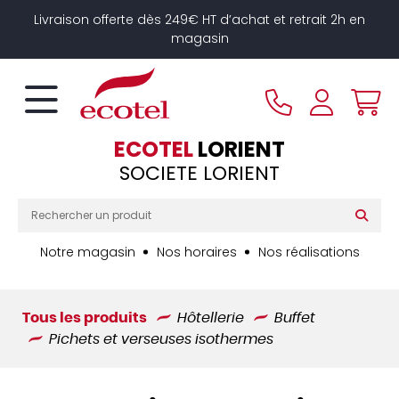
Panneau de gestion des cookies
Livraison offerte dès 249€ HT d’achat et retrait 2h en
magasin
ECOTEL
LORIENT
SOCIETE LORIENT
Notre magasin
Nos horaires
Nos réalisations
Tous les produits
Hôtellerie
Buffet
Pichets et verseuses isothermes