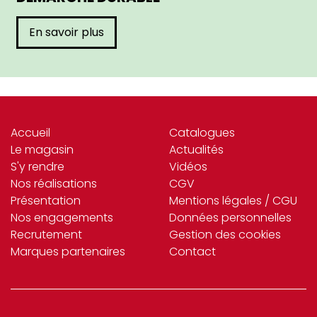
En savoir plus
Accueil
Catalogues
Le magasin
Actualités
S'y rendre
Vidéos
Nos réalisations
CGV
Présentation
Mentions légales / CGU
Nos engagements
Données personnelles
Recrutement
Gestion des cookies
Marques partenaires
Contact