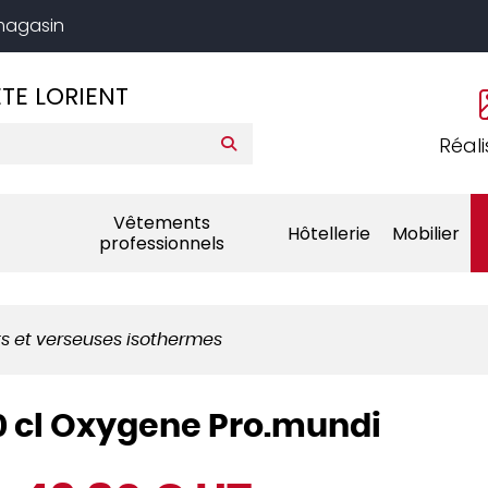
 magasin
TE LORIENT
Réali
Vêtements
Hôtellerie
Mobilier
professionnels
ts et verseuses isothermes
0 cl Oxygene Pro.mundi