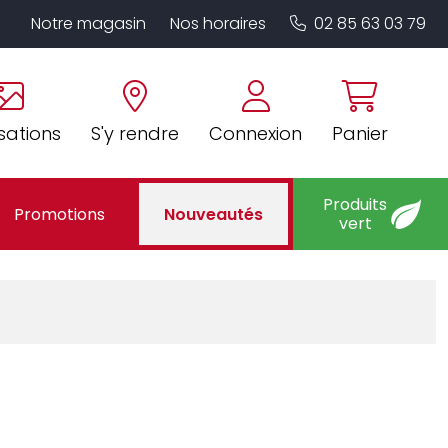
Notre magasin
Nos horaires
02 85 63 03 79
sations
S'y rendre
Connexion
Panier
Produits
Promotions
Nouveautés
vert