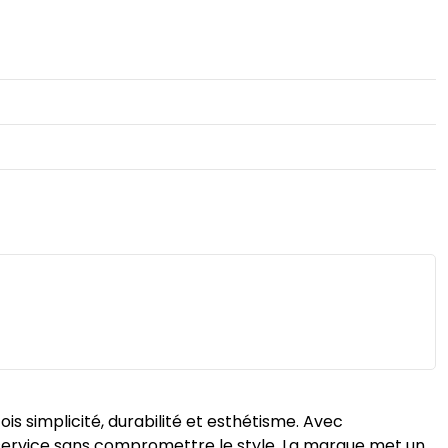
is simplicité, durabilité et esthétisme. Avec
r service sans compromettre le style. La marque met un