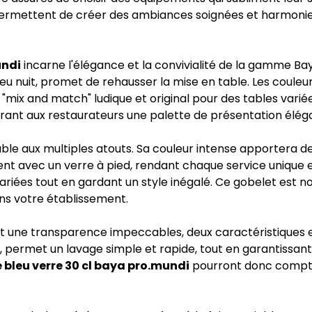
i permettent de créer des ambiances soignées et harmonie
undi
incarne l'élégance et la convivialité de la gamme B
eu nuit, promet de rehausser la mise en table. Les couleur
mix and match" ludique et original pour des tables variée
rant aux restaurateurs une palette de présentation élég
ble aux multiples atouts. Sa couleur intense apportera d
nt avec un verre à pied, rendant chaque service unique e
ariées tout en gardant un style inégalé. Ce gobelet est n
ns votre établissement.
une transparence impeccables, deux caractéristiques ess
en, permet un lavage simple et rapide, tout en garantissan
 bleu verre 30 cl baya pro.mundi
pourront donc compter 