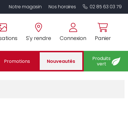
Notre magasin
Nos horaires
02 85 63 03 79
sations
S'y rendre
Connexion
Panier
Produits
Promotions
Nouveautés
vert