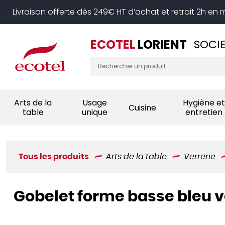
Panneau de gestion des cookies
Livraison offerte dès 249€ HT d’achat et retrait 2h en
ECOTEL
LORIENT
SOCIE
Arts de la
Usage
Hygiène et
Cuisine
table
unique
entretien
Tous les produits
Arts de la table
Verrerie
Gobelet forme basse bleu v