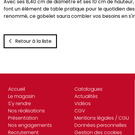
Avec ses 8,40 cm de diamètre et ses 10 cm de hauteur, 
font un élément de table pratique pour le quotidien des
renommé, ce gobelet saura combler vos besoins en s'int
Retour à la liste
Accueil
Catalogues
Le magasin
Actualités
S'y rendre
Vidéos
Nos réalisations
CGV
Présentation
Mentions légales / CGU
Nos engagements
Données personnelles
Recrutement
Gestion des cookies