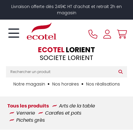
Panneau de gestion des cookies
Livraison offerte dès 249€ HT d’achat et retrait 2h en
magasin
ECOTEL
LORIENT
SOCIETE LORIENT
Notre magasin
Nos horaires
Nos réalisations
Tous les produits
Arts de la table
Verrerie
Carafes et pots
Pichets grès