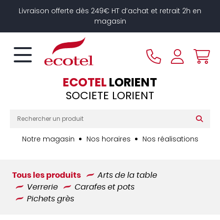
Panneau de gestion des cookies
Livraison offerte dès 249€ HT d’achat et retrait 2h en
magasin
ECOTEL
LORIENT
SOCIETE LORIENT
Notre magasin
Nos horaires
Nos réalisations
Tous les produits
Arts de la table
Verrerie
Carafes et pots
Pichets grès