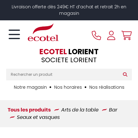
Panneau de gestion des cookies
Livraison offerte dès 249€ HT d’achat et retrait 2h en
magasin
ECOTEL
LORIENT
SOCIETE LORIENT
Notre magasin
Nos horaires
Nos réalisations
Tous les produits
Arts de la table
Bar
Seaux et vasques