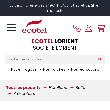
Panneau de gestion des cookies
Livraison offerte dès 249€ HT d’achat et retrait 2h en
magasin
ECOTEL
LORIENT
SOCIETE LORIENT
Notre magasin
Nos horaires
Nos réalisations
Tous les produits
Hôtellerie
Buffet
Présentoirs