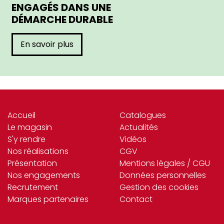
ENGAGÉS DANS UNE
DÉMARCHE DURABLE
En savoir plus
Accueil
Catalogues
Le magasin
Actualités
S'y rendre
Vidéos
Nos réalisations
CGV
Présentation
Mentions légales / CGU
Nos engagements
Données personnelles
Recrutement
Gestion des cookies
Marques partenaires
Contact