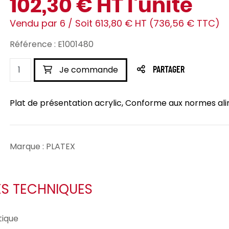
102,30 € HT l'unité
Vendu par 6 / Soit 613,80 € HT (736,56 € TTC)
Référence : E1001480
Je commande
PARTAGER
Plat de présentation acrylic, Conforme aux normes alim
Marque : PLATEX
ES TECHNIQUES
ique