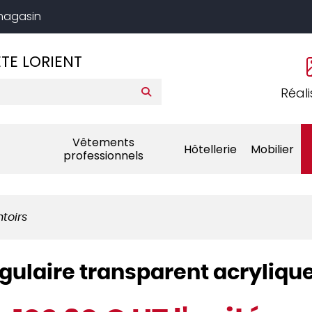
 magasin
TE LORIENT
Réali
Vêtements
Hôtellerie
Mobilier
professionnels
toirs
gulaire transparent acryliqu