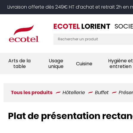
Panneau de gestion des cookies
Livraison offerte dès 249€ HT d’achat et retrait 2h en
ECOTEL
LORIENT
SOCIE
Arts de la
Usage
Hygiène et
Cuisine
table
unique
entretien
Tous les produits
Hôtellerie
Buffet
Présen
Plat de présentation rectan