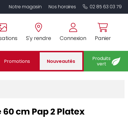
Notre magasin
Nos horaires
02 85 63 03 79
sations
S'y rendre
Connexion
Panier
Produits
Promotions
Nouveautés
vert
e 60 cm Pap 2 Platex