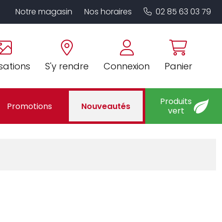
Notre magasin
Nos horaires
02 85 63 03 79
sations
S'y rendre
Connexion
Panier
Produits
Promotions
Nouveautés
vert