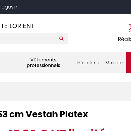
 magasin
TE LORIENT
Réali
Vêtements
Hôtellerie
Mobilier
professionnels
53 cm Vestah Platex