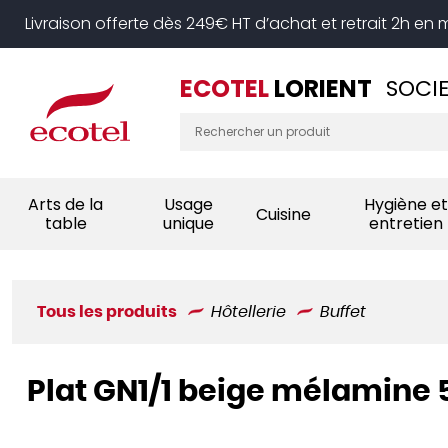
Panneau de gestion des cookies
Livraison offerte dès 249€ HT d’achat et retrait 2h en
ECOTEL
LORIENT
SOCIE
Arts de la
Usage
Hygiène et
Cuisine
table
unique
entretien
Tous les produits
Hôtellerie
Buffet
Plat GN1/1 beige mélamine 