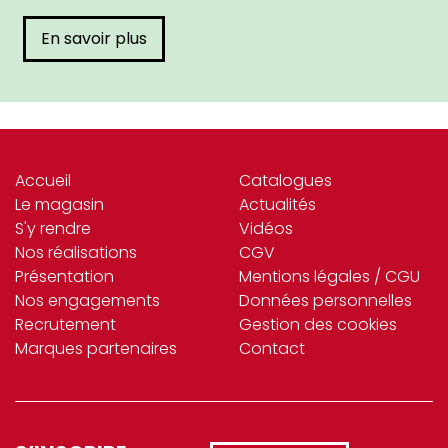
En savoir plus
Accueil
Catalogues
Le magasin
Actualités
S'y rendre
Vidéos
Nos réalisations
CGV
Présentation
Mentions légales / CGU
Nos engagements
Données personnelles
Recrutement
Gestion des cookies
Marques partenaires
Contact