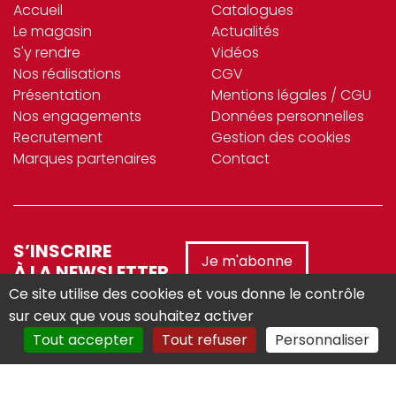
Accueil
Catalogues
Le magasin
Actualités
S'y rendre
Vidéos
Nos réalisations
CGV
Présentation
Mentions légales / CGU
Nos engagements
Données personnelles
Recrutement
Gestion des cookies
Marques partenaires
Contact
S’INSCRIRE
Je m'abonne
À LA NEWSLETTER
Ce site utilise des cookies et vous donne le contrôle
sur ceux que vous souhaitez activer
Tout accepter
Tout refuser
Personnaliser
Réalisé avec :