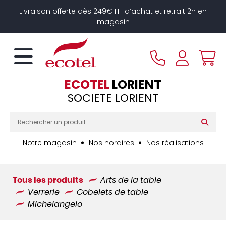
Panneau de gestion des cookies
Livraison offerte dès 249€ HT d’achat et retrait 2h en
magasin
ECOTEL
LORIENT
SOCIETE LORIENT
Notre magasin
Nos horaires
Nos réalisations
Tous les produits
Arts de la table
Verrerie
Gobelets de table
Michelangelo