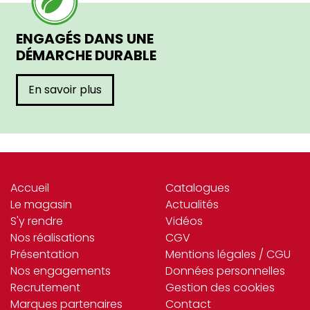
ENGAGÉS DANS UNE
DÉMARCHE DURABLE
En savoir plus
Accueil
Catalogues
Le magasin
Actualités
S'y rendre
Vidéos
Nos réalisations
CGV
Présentation
Mentions légales / CGU
Nos engagements
Données personnelles
Recrutement
Gestion des cookies
Marques partenaires
Contact