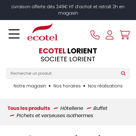
Panneau de gestion des cookies
Livraison offerte dès 249€ HT d’achat et retrait 2h en
magasin
ECOTEL
LORIENT
SOCIETE LORIENT
Notre magasin
Nos horaires
Nos réalisations
Tous les produits
Hôtellerie
Buffet
Pichets et verseuses isothermes