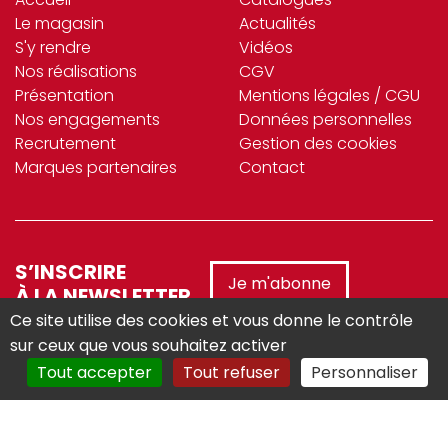
Le magasin
Actualités
S'y rendre
Vidéos
Nos réalisations
CGV
Présentation
Mentions légales / CGU
Nos engagements
Données personnelles
Recrutement
Gestion des cookies
Marques partenaires
Contact
S’INSCRIRE
Je m'abonne
À LA NEWSLETTER
Ce site utilise des cookies et vous donne le contrôle
sur ceux que vous souhaitez activer
Tout accepter
Tout refuser
Personnaliser
Réalisé avec :