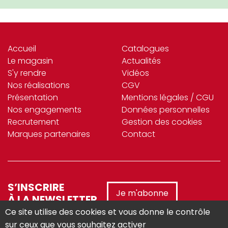
Accueil
Catalogues
Le magasin
Actualités
S'y rendre
Vidéos
Nos réalisations
CGV
Présentation
Mentions légales / CGU
Nos engagements
Données personnelles
Recrutement
Gestion des cookies
Marques partenaires
Contact
S’INSCRIRE
Je m'abonne
À LA NEWSLETTER
Ce site utilise des cookies et vous donne le contrôle
sur ceux que vous souhaitez activer