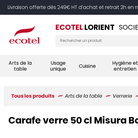
Panneau de gestion des cookies
Livraison offerte dès 249€ HT d’achat et retrait 2h en
ECOTEL
LORIENT
SOCIE
Arts de la
Usage
Hygiène et
Cuisine
table
unique
entretien
Tous les produits
Arts de la table
Verrerie
Carafe verre 50 cl Misura B