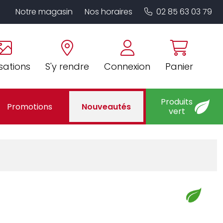
Notre magasin
Nos horaires
02 85 63 03 79
sations
S'y rendre
Connexion
Panier
Produits
Promotions
Nouveautés
vert