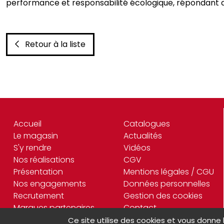
performance et responsabilité écologique, répondant 
Retour à la liste
Accueil
Catalogues
Le magasin
Actualités
S'y rendre
Vidéos
Nos réalisations
CGV
Présentation
Mentions légales / CGU
Nos engagements
Données personnelles
Recrutement
Gestion des cookies
Marques partenaires
Contact
Ce site utilise des cookies et vous donne 