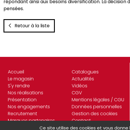
répondant ainsi aux besoins diversification. La décisio
pensées.
Retour à la liste
Accueil
Catalogues
Le magasin
Actualités
S'y rendre
Vidéos
Nos réalisations
CGV
Présentation
Mentions légales / CGU
Nos engagements
Données personnelles
Recrutement
Gestion des cookies
Marques partenaires
Contact
Ce site utilise des cookies et vous donne 