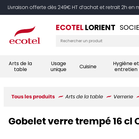
Panneau de gestion des cookies
Livraison offerte dès 249€ HT d’achat et retrait 2h en
ECOTEL
LORIENT
SOCIE
Arts de la
Usage
Hygiène et
Cuisine
table
unique
entretien
Tous les produits
Arts de la table
Verrerie
Gobelet verre trempé 16 cl