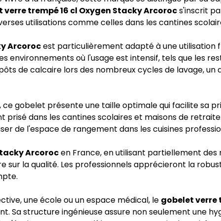
t verre trempé 16 cl Oxygen Stacky Arcoroc
s'inscrit p
verses utilisations comme celles dans les cantines scolair
ky Arcoroc
est particulièrement adapté à une utilisation 
es environnements où l'usage est intensif, tels que les res
ôts de calcaire lors des nombreux cycles de lavage, un 
e gobelet présente une taille optimale qui facilite sa pri
 prisé dans les cantines scolaires et maisons de retraite.
r de l'espace de rangement dans les cuisines professionn
Stacky Arcoroc
en France, en utilisant partiellement de
r la qualité. Les professionnels apprécieront la robuste
mpte.
ective, une école ou un espace médical, le
gobelet verre
. Sa structure ingénieuse assure non seulement une hygi