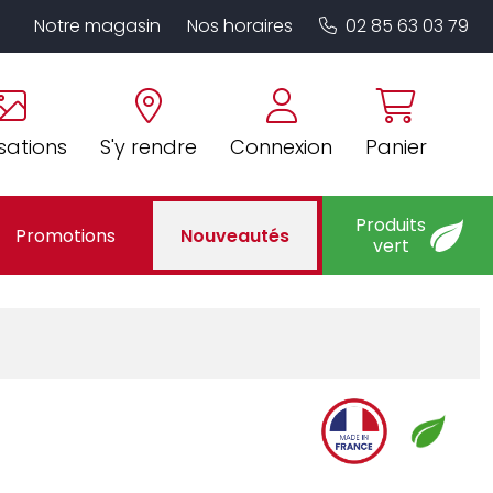
Notre magasin
Nos horaires
02 85 63 03 79
sations
S'y rendre
Connexion
Panier
Produits
Promotions
Nouveautés
vert