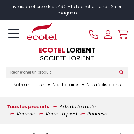
Panneau de gestion des cookies
Livraison offerte dès 249€ HT d’achat et retrait 2h en
magasin
ECOTEL
LORIENT
SOCIETE LORIENT
Notre magasin
Nos horaires
Nos réalisations
Tous les produits
Arts de la table
Verrerie
Verres à pied
Princesa