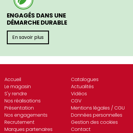
ENGAGÉS DANS UNE
DÉMARCHE DURABLE
En savoir plus
Accueil
Catalogues
Le magasin
Actualités
S'y rendre
Vidéos
Nos réalisations
CGV
Présentation
Mentions légales / CGU
Nos engagements
Données personnelles
Recrutement
Gestion des cookies
Marques partenaires
Contact