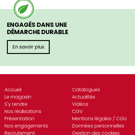
ENGAGÉS DANS UNE
DÉMARCHE DURABLE
En savoir plus
Accueil
Catalogues
Le magasin
Actualités
S'y rendre
Vidéos
Nos réalisations
CGV
Présentation
Mentions légales / CGU
Nos engagements
Données personnelles
Recrutement
Gestion des cookies