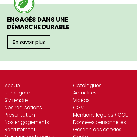
ENGAGÉS DANS UNE
DÉMARCHE DURABLE
En savoir plus
Accueil
Catalogues
Le magasin
Actualités
S'y rendre
Vidéos
Nos réalisations
CGV
Présentation
Mentions légales / CGU
Nos engagements
Données personnelles
Recrutement
Gestion des cookies
Marques partenaires
Contact