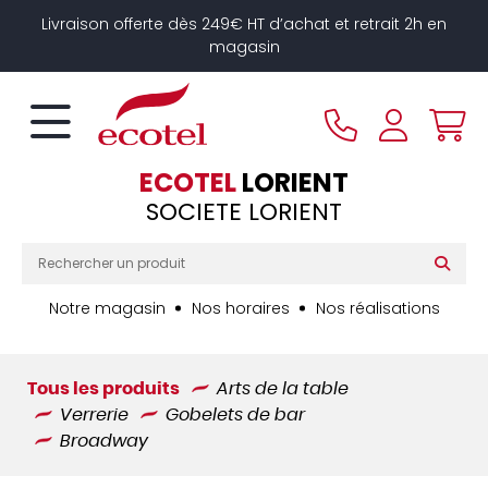
Panneau de gestion des cookies
Livraison offerte dès 249€ HT d’achat et retrait 2h en
magasin
ECOTEL
LORIENT
SOCIETE LORIENT
Notre magasin
Nos horaires
Nos réalisations
Tous les produits
Arts de la table
Verrerie
Gobelets de bar
Broadway