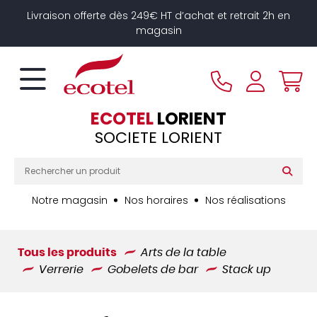
Panneau de gestion des cookies
Livraison offerte dès 249€ HT d’achat et retrait 2h en
magasin
ECOTEL
LORIENT
SOCIETE LORIENT
Notre magasin
Nos horaires
Nos réalisations
Tous les produits
Arts de la table
Verrerie
Gobelets de bar
Stack up