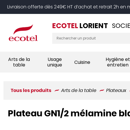
Panneau de gestion des cookies
Livraison offerte dès 249€ HT d’achat et retrait 2h en
ECOTEL
LORIENT
SOCIE
Arts de la
Usage
Hygiène et
Cuisine
table
unique
entretien
Tous les produits
Arts de la table
Plateaux
Plateau GN1/2 mélamine bla