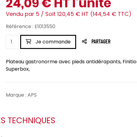
24,09 € HT l'unité
Vendu par 5 / Soit 120,45 € HT (144,54 € TTC)
Référence : E1013550
Je commande
PARTAGER
Plateau gastronorme avec pieds antidérapants, Finition
Superbox,
Marque : APS
ES TECHNIQUES