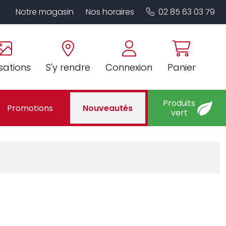
Notre magasin
Nos horaires
02 85 63 03 79
sations
S'y rendre
Connexion
Panier
Produits
Promotions
Nouveautés
vert