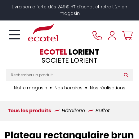
Panneau de gestion des cookies
Livraison offerte dès 249€ HT d’achat et retrait 2h en
magasin
ECOTEL
LORIENT
SOCIETE LORIENT
Notre magasin
Nos horaires
Nos réalisations
Tous les produits
Hôtellerie
Buffet
Plateau rectangulaire brun